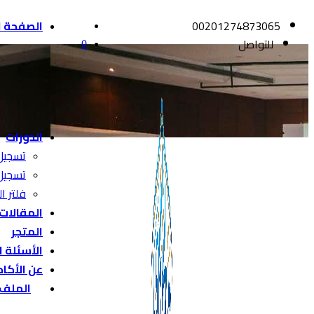
00201274873065
الصفحة ا
للتواصل
0
الدورات
تسجيل
تسجيل
فلتر ال
المقالات
المتجر
الأسئلة 
عن الأكا
الملف