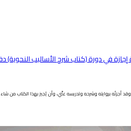
زة في دورة (كتاب شرح الأساليب النحوية) دفع