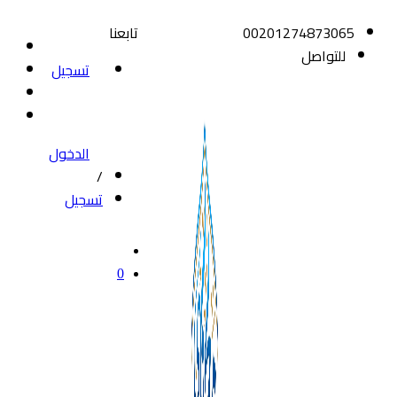
00201274873065
تابعنا
للتواصل
تسجيل
الدخول
/
تسجيل
0