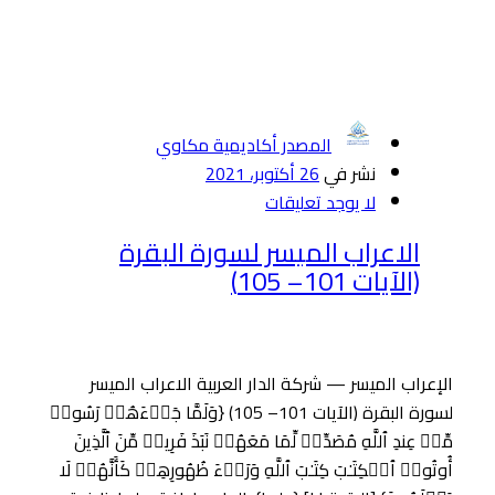
المصدر أكاديمية مكاوي
نشر في
26 أكتوبر، 2021
لا يوجد تعليقات
الاعراب الميسر لسورة البقرة
(الآيات 101– 105)
الإعراب الميسر — شركة الدار العربية الاعراب الميسر
لسورة البقرة (الآيات 101– 105) {وَلَمَّا جَاۤءَهُمۡ رَسُولࣱ
مِّنۡ عِندِ ٱللَّهِ مُصَدِّقࣱ لِّمَا مَعَهُمۡ نَبَذَ فَرِیقࣱ مِّنَ ٱلَّذِینَ
أُوتُوا۟ ٱلۡكِتَـٰبَ كِتَـٰبَ ٱللَّهِ وَرَاۤءَ ظُهُورِهِمۡ كَأَنَّهُمۡ لَا