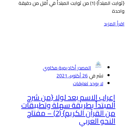
{ثوابت المبتدأ} (1) من ثوابت المبتدأ في أقل من دقيقة
واحدة
اقرأ المزيد
المصدر أكاديمية مكاوي
نشر في
26 أكتوبر، 2021
لا يوجد تعليقات
إعراب الاسم بعد لولا {من شرح
المبتدأ بطريقة سهلة وتطبيقات
من القرآن الكريم} (2) – مفتاح
النحو العربي