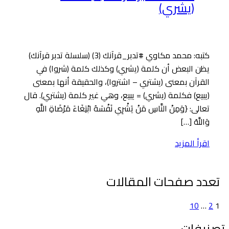
(يشري)
كتبه: محمد مكاوي #تدبر_قرآنك (3) (سلسلة تدبر قرآنك)
يظن البعض أن كلمة (يشري) وكذلك كلمة (شروا) في
القرآن بمعنى (يشتري – اشتروا)، والحقيقة أنها بمعنى
(يبيع) فكلمة (يشري) = يبيع، وهي غير كلمة (يشتري). قال
تعالى: {وَمِنْ النَّاسِ مَنْ يَشْرِي نَفْسَهُ ابْتِغَاءَ مَرْضَاةِ اللَّهِ
وَاللَّهُ […]
اقرأ المزيد
تعدد صفحات المقالات
10
…
2
1
تصنيفات