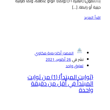
یَعۡلَمُونَ} [البقرة ١٠١] {ولما}: الواو عاطفة، ولما ظرفية
حينية أو رابطة. […]
اقرأ المزيد
المصدر أكاديمية مكاوي
نشر في
26 أكتوبر، 2021
تعليق واحد
{ثوابت المبتدأ} (1) من ثوابت
المبتدأ في أقل من دقيقة
واحدة