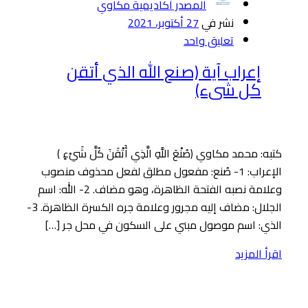
المصدر أكاديمية مكاوي
نشر في
27 أكتوبر، 2021
تعليق واحد
إعراب آية (صنع الله الذي أتقن
كل شىء)
كتبه: محمد مكاوي ﴿صُنْعَ اللَّهِ الَّذِي أَتْقَنَ كُلَّ شَيْءٍ ﴾
الإعراب: 1- صُنع: مفعول مطلق لفعل محذوف منصوب
وعلامة نصبه الفتحة الظاهرة، وهو مضاف. 2- الله: اسم
الجلال: مضاف إليه مجرور وعلامة جره الكسرة الظاهرة. 3-
الذي: اسم موصول مبني على السكون في محل جر […]
اقرأ المزيد