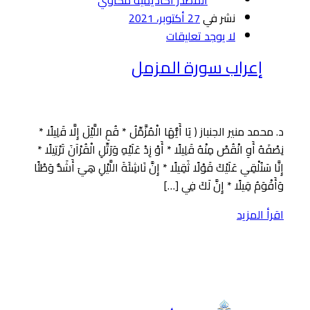
نشر في
27 أكتوبر، 2021
لا يوجد تعليقات
إعراب سورة المزمل
د. محمد منير الجنباز ﴿ يَا أَيُّهَا الْمُزَّمِّلُ * قُمِ اللَّيْلَ إِلَّا قَلِيلًا *
نِصْفَهُ أَوِ انْقُصْ مِنْهُ قَلِيلًا * أَوْ زِدْ عَلَيْهِ وَرَتِّلِ الْقُرْآنَ تَرْتِيلًا *
إِنَّا سَنُلْقِي عَلَيْكَ قَوْلًا ثَقِيلًا * إِنَّ نَاشِئَةَ اللَّيْلِ هِيَ أَشَدُّ وَطْئًا
وَأَقْوَمُ قِيلًا * إِنَّ لَكَ فِي […]
اقرأ المزيد