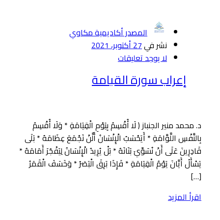
المصدر أكاديمية مكاوي
نشر في
27 أكتوبر، 2021
لا يوجد تعليقات
إعراب سورة القيامة
د. محمد منير الجنباز ﴿ لَا أُقْسِمُ بِيَوْمِ الْقِيَامَةِ * وَلَا أُقْسِمُ
بِالنَّفْسِ اللَّوَّامَةِ * أَيَحْسَبُ الْإِنْسَانُ أَلَّنْ نَجْمَعَ عِظَامَهُ * بَلَى
قَادِرِينَ عَلَى أَنْ نُسَوِّيَ بَنَانَهُ * بَلْ يُرِيدُ الْإِنْسَانُ لِيَفْجُرَ أَمَامَهُ *
يَسْأَلُ أَيَّانَ يَوْمُ الْقِيَامَةِ * فَإِذَا بَرِقَ الْبَصَرُ * وَخَسَفَ الْقَمَرُ
[…]
اقرأ المزيد