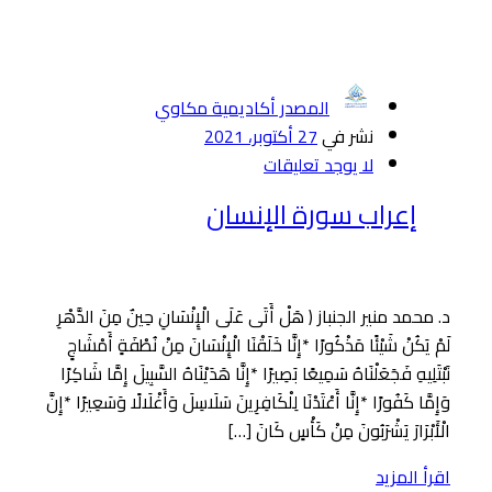
المصدر أكاديمية مكاوي
نشر في
27 أكتوبر، 2021
لا يوجد تعليقات
إعراب سورة الإنسان
د. محمد منير الجنباز ﴿ هَلْ أَتَى عَلَى الْإِنْسَانِ حِينٌ مِنَ الدَّهْرِ
لَمْ يَكُنْ شَيْئًا مَذْكُورًا *إِنَّا خَلَقْنَا الْإِنْسَانَ مِنْ نُطْفَةٍ أَمْشَاجٍ
نَبْتَلِيهِ فَجَعَلْنَاهُ سَمِيعًا بَصِيرًا *إِنَّا هَدَيْنَاهُ السَّبِيلَ إِمَّا شَاكِرًا
وَإِمَّا كَفُورًا *إِنَّا أَعْتَدْنَا لِلْكَافِرِينَ سَلَاسِلَ وَأَغْلَالًا وَسَعِيرًا *إِنَّ
الْأَبْرَارَ يَشْرَبُونَ مِنْ كَأْسٍ كَانَ […]
اقرأ المزيد