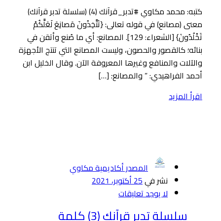
كتبه: محمد مكاوي #تدبر_قرآنك (4) (سلسلة تدبر قرآنك)
معنى (مصانع) في قوله تعالى: {تَتَّخِذُونَ مَصانِعَ لَعَلَّكُمْ
تَخْلُدُونَ} [الشعراء: 129]. المصانع: أي ما صُنع وأتقن في
بنائه؛ كالقصور والحصون، وليست المصانع التي تنتج الأجهزة
والآلات والمنافع وغيرها المعروفة الآن. وقال الخليل ابن
أحمد الفراهيدي: ” والمصانع: […]
اقرأ المزيد
المصدر أكاديمية مكاوي
نشر في
25 أكتوبر، 2021
لا يوجد تعليقات
سلسلة تدبر قرآنك (3) كلمة