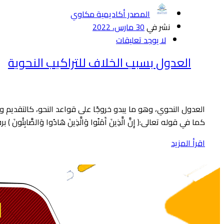
المصدر أكاديمية مكاوي
نشر في
30 مارس، 2022
لا يوجد تعليقات
العدول بسبب الخلاف للتراكيب النحوية
العدول النحوي، وهو ما يبدو خروجًا على قواعد النحو، كالتقديم وال
كما في قوله تعالى:﴿ إِنَّ الَّذِينَ آَمَنُوا وَالَّذِينَ هَادُوا وَالصَّا
اقرأ المزيد