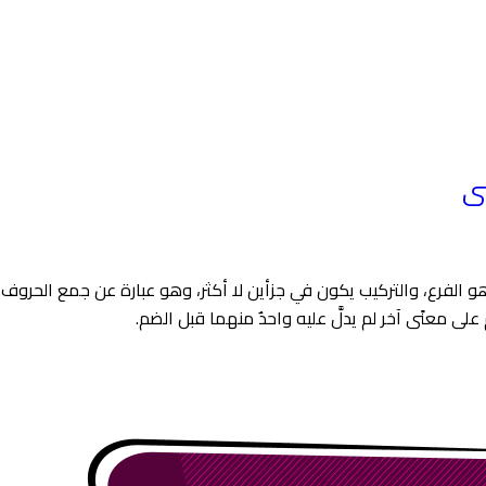
نى
 الفرع، والتركيب يكون في جزأين لا أكثر، وهو عبارة عن جمع الحروف ا
ِّ على معنًى آخر لم يدلَّ عليه واحدٌ منهما قبل الضم.