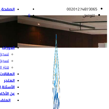
00201274873065
الصفحة ا
للتواصل
0
الدورات
تسجيل
تسجيل
فلتر ال
المقالات
المتجر
الأسئلة 
عن الأكا
الملف