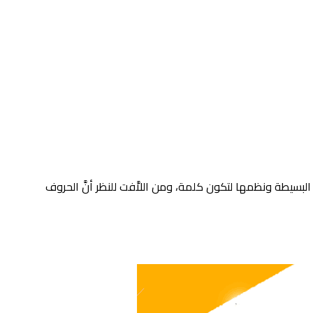
لبسيطة ونظمها لتكون كلمة، ومن اللاَّفت للنظر أنَّ الحروف