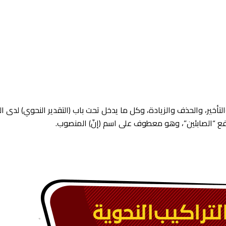
تأخير، والحذف والزيادة، وكل ما يدخل تحت باب (التقدير النحوي) لدى الن
بِئُونَ ﴾ برفع “الصابئين”، وهو معطوف على اسم (إنّ) المنصوب.