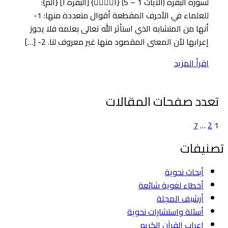
لسورة البقرة (الآيات 1 – 5) {الۤمۤ} [البقرة ١] {الم}:
للعلماء في الأحرف المقطعة أقوال متعددة منها: 1-
أنها من المتشابه الذي استأثر الله تعالى بعلمه فلا يجوز
إعرابها لأن المعنى المقصود منها غير معروف لنا. 2- […]
اقرأ المزيد
تعدد صفحات المقالات
7
…
2
1
تصنيفات
أبحاث نحوية
أخطاء لغوية شائعة
أرشيف المجلة
أسئلة واستشارات نحوية
إعراب القرآن الكريم