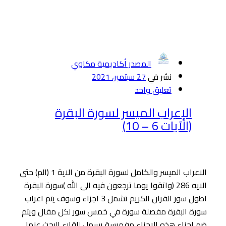
المصدر أكاديمية مكاوي
نشر في
27 سبتمبر، 2021
تعليق واحد
الإعراب الميسر لسورة البقرة
(الآيات 6 – 10)
الاعراب الميسر والكامل لسورة البقرة من الاية 1 (الم) حتى
الايه 286 (واتقوا يوما ترجعون فيه الى الله )سورة البقرة
اطول سور القران الكريم تشمل 3 اجزاء وسوف يتم اعراب
سورة البقرة مفصلة سورة في خمس سور لكل مقال ويتم
ضم اجزاء هذه الاجزاء مفهرسة يسهل للقارء البحث عنها