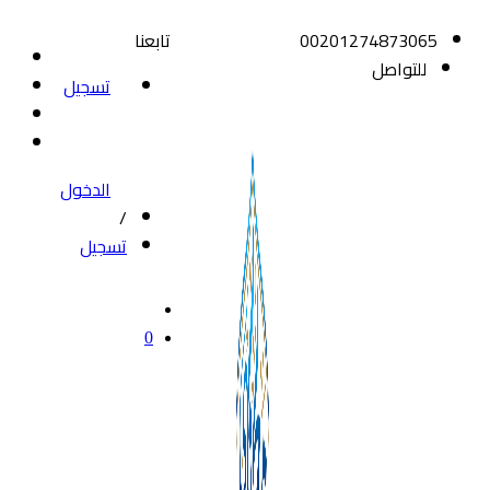
00201274873065
تابعنا
للتواصل
تسجيل
الدخول
/
تسجيل
0