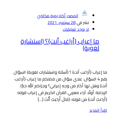
المصدر أكاديمية مكاوي
نشر في
28 سبتمبر، 2021
لا يوجد تعليقات
ما إعراب {أراغب أنت}؟ (استشارة
لغوية)
ما إعراب {أراغب أنت} ؟ (أسئلة واستشارات لغوية) السؤال
رقم 4 السؤال: عندي سؤال من فضلكم ما إعراب {أراغب
أنت} وهل لها أكثر من وجه إعرابي؟ وجزاكم الله خيرًا.
الإجابة: أولًا: آراء معربي القرآن الكريم في إعراب قوله:
{أراغبٌ أنت} من قوله: {قالَ أَراغِبٌ أَنْتَ […]
اقرأ المزيد