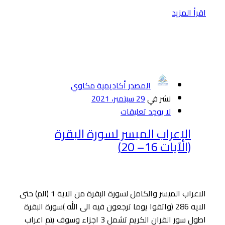
اقرأ المزيد
المصدر أكاديمية مكاوي
نشر في
29 سبتمبر، 2021
لا يوجد تعليقات
الإعراب الميسر لسورة البقرة
(الآيات 16– 20)
الاعراب الميسر والكامل لسورة البقرة من الاية 1 (الم) حتى
الايه 286 (واتقوا يوما ترجعون فيه الى الله )سورة البقرة
اطول سور القران الكريم تشمل 3 اجزاء وسوف يتم اعراب