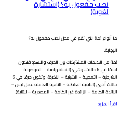
نصب مفعول به؟ (استشارة
لغوية)
ما أنواع (ما) التي تقع في محل نصب مفعول به؟
الإجابة:
(ما) من الكلمات المشتركات بين الحرف والاسم؛ فتكون
اسمًا في 6 حالات، وهي: (الاستفهامية – الموصولة –
الشرطية – التعجبية – الشيئية – النكرة)، وتكون حرفًا في 6
حالات أخرى (النافية العاطلة – النافية العاملة عمل ليس –
الزائدة الكافة – الزائدة غير الكافة – المصدرية – للتثنية).
اقرأ المزيد