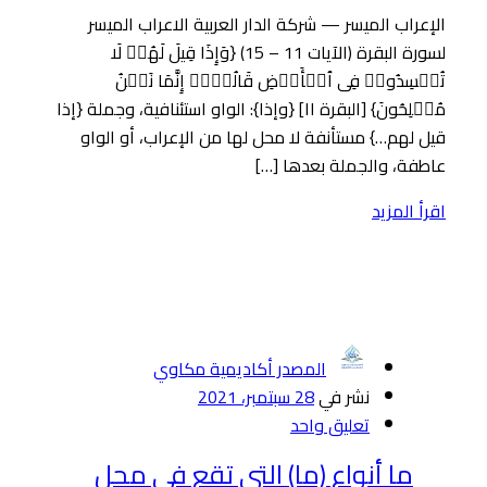
الإعراب الميسر — شركة الدار العربية الاعراب الميسر
لسورة البقرة (الآيات 11 – 15) {وَإِذَا قِیلَ لَهُمۡ لَا
تُفۡسِدُوا۟ فِی ٱلۡأَرۡضِ قَالُوۤا۟ إِنَّمَا نَحۡنُ
مُصۡلِحُونَ} [البقرة ١١] {وإذا}: الواو استئنافية، وجملة {إذا
قيل لهم…} مستأنفة لا محل لها من الإعراب، أو الواو
عاطفة، والجملة بعدها […]
اقرأ المزيد
المصدر أكاديمية مكاوي
نشر في
28 سبتمبر، 2021
تعليق واحد
ما أنواع (ما) التي تقع في محل