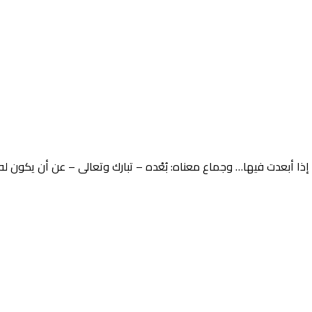
ا أبعدت فيها… وجماع معناه: بُعْده – تبارك وتعالى – عن أن يكون له مثل