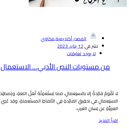
المصدر أكاديمية مكاوي
نشر في
12 يناير، 2023
لا يوجد تعليقات
من مستويات النص الأدبي… الاستعمال
لا تَقُومُ فائِدةٌ إلا بالاستِعمالِ، فما يَستَعمِلُهُ أهلُ اللغةِ، ويَصطلِح
الاستِعمالِ في تحقِيقِ الفائِدةِ فِي الألفاظِ المستَعملةِ، وقد عُنِيَ أهلُ 
العربيَّةِ عن لِسانِ العربِ.
اقرأ المزيد