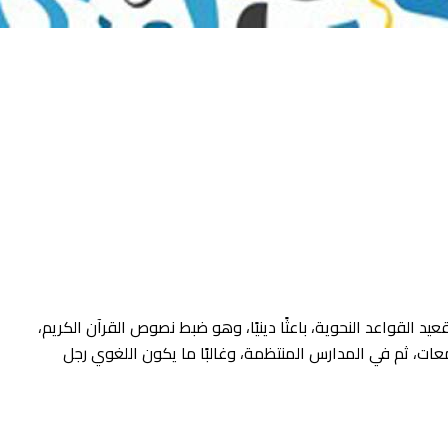
يد القواعد النحوية، باعثًا دينيًا، وهو ضبط نصوص القرآن الكريم،
معات، ثم في المدارس المنتظمة، وغالبًا ما يكون اللغوي رجل