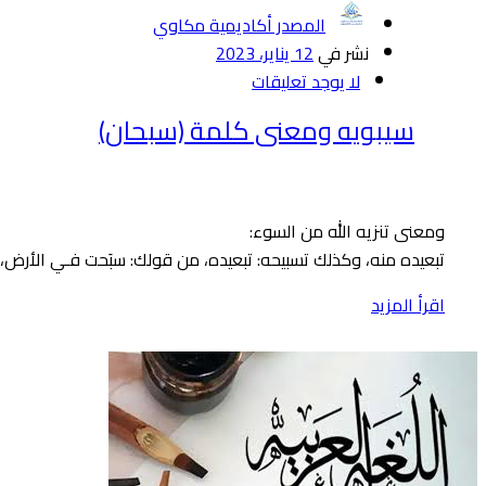
المصدر أكاديمية مكاوي
نشر في
12 يناير، 2023
لا يوجد تعليقات
سيبويه ومعنى كلمة (سبحان)
ومعنى تنزيه الله من السوء:
تبعيده منه، وكذلك تسبيحه: تبعيده، من قولك: سبَحت فـي الأرض، إذ
اقرأ المزيد