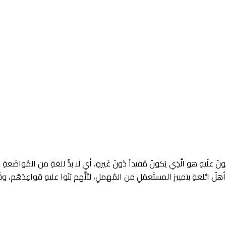
ونَ علَيهِ هو الَّذِي يَكونُ مُفيداً دُونَ غَيرهِ، أي لا بدَّ للغةِ من المُواضَعة
الُّلغةِ بتمييزِ المستَعمَلِ من المُهملِ، لأنَّهم بَنَوا عليهِ قواعِدَهُم، وقَدَّم