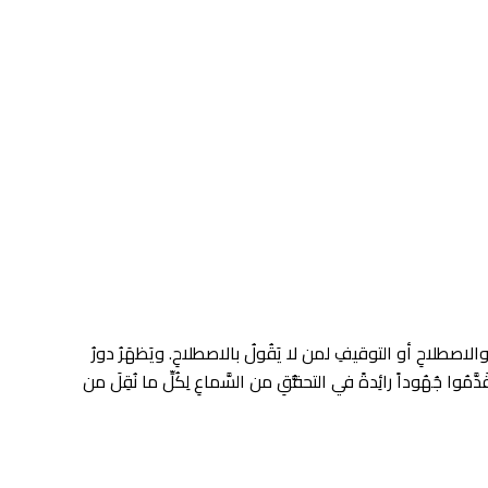
ِ والاصطلاحِ أو التوقيفِ لمن لا يَقُولُ بالاصطلاحِ. ويَظهَرُ دورُ
ُوا جُهُوداً رائِدةً في التحقُّقِ من السَّماعِ لِكُلِّ ما نُقِلَ من