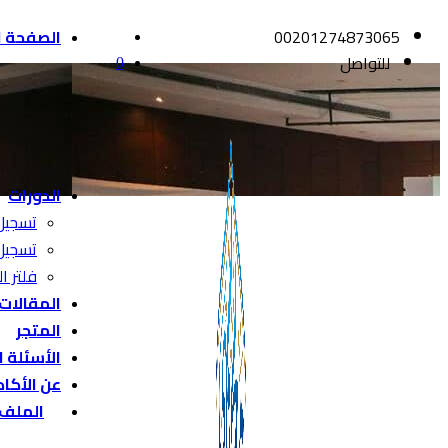
00201274873065
الصفحة ا
للتواصل
0
الدورات
تسجيل
تسجيل
فلتر ال
المقالات
المتجر
الأسئلة 
عن الأكا
الملف