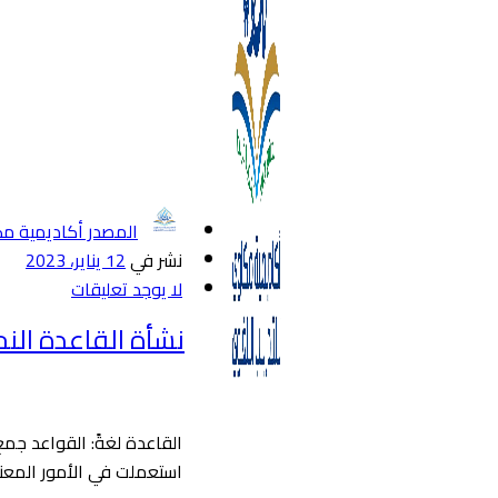
المصدر أكاديمية م
نشر في
12 يناير، 2023
لا يوجد تعليقات
نشأة القاعدة الن
القاعدة لغةً: القواعد ج
استعملت في الأمور المعنو