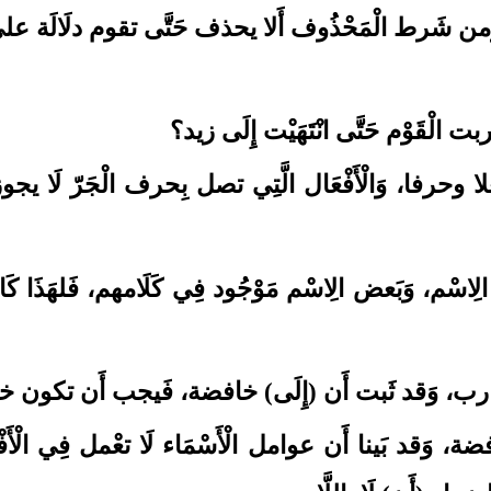
، وَمن شَرط الْمَحْذُوف أَلا يحذف حَتَّى تقوم دلَالَة عل
لْقَوْم حَتَّى انْتَهَيْت إِلَى زيد؟
علا وحرفا، وَالْأَفْعَال الَّتِي تصل بِحرف الْجَرّ لَا
ض الِاسْم، وَبَعض الِاسْم مَوْجُود فِي كَلَامهم، فَلهَذَا ك
َارب، وَقد ثَبت أَن (إِلَى)
خافضة، فَيجب أَن تكون خاف
 خافضة، وَقد بَينا أَن عوامل الْأَسْمَاء لَا تعْمل فِي الْأَفْ