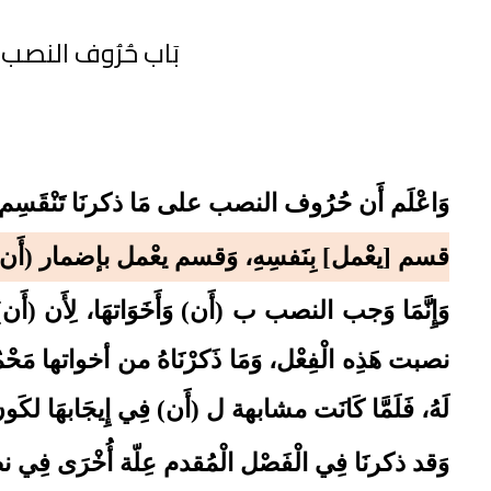
بَاب حُرُوف النصب
وَاعْلَم أَن حُرُوف النصب على مَا ذكرنَا تَنْقَسِم
قسم [يعْمل] بِنَفسِهِ، وَقسم يعْمل بإضمار (أَن
وَإِنَّمَا وَجب النصب ب (أَن) وَأَخَوَاتهَا، لِأَن (أَ
نصبت هَذِه الْفِعْل، وَمَا ذَكرْنَاهُ من أخواتها مَ
لَهُ، فَلَمَّا كَانَت مشابهة ل (أَن) فِي إِيجَابهَا ل
وَقد ذكرنَا فِي الْفَصْل الْمُقدم عِلّة أُخْرَى فِي نصب