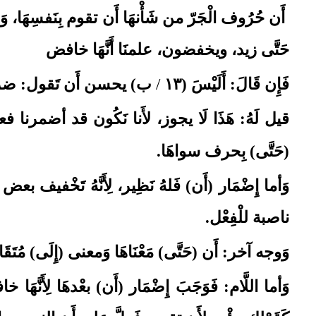
أَن حُرُوف الْجَرّ من شَأْنهَا أَن تقوم بِنَفسِهَا
حَتَّى زيد، ويخفضون، علمنَا أَنَّهَا خافض
فَإِن قَالَ: أَلَيْسَ (١٣
/
ب)
يحسن أَن تَقول: ضربت ا
قيل لَهُ: هَذَا لَا يجوز، لأَنا نَكُون قد أضمرنا ف
(حَتَّى)
بِحرف سواهَا
.
وَأما إِضْمَار (أَن)
فَلهُ نَظِير، لِأَنَّهُ تَخْفيف بع
ناصبة للْفِعْل
.
وَوجه آخر: أَن (حَتَّى)
مَعْنَاهَا وَمعنى (إِلَى)
مُتَق
وَأما اللَّام: فَوَجَبَ إِضْمَار (أَن)
بعْدهَا لِأَنَّهَا