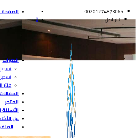
00201274873065
الصفحة ا
للتواصل
0
الدورات
تسجيل
تسجيل
فلتر ال
المقالات
المتجر
الأسئلة 
عن الأكا
الملف