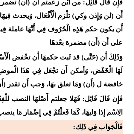
فَإِن قَالَ قَائِل: من أَيْن زعمتم أَن (أَن)
تضمر بع
أَن (لن وَإِذن وكي)
تلْزم الْأَفْعَال، وَيحدث فِيه
أَن يكون حكم هَذِه الْحُرُوف فِي أَنَّهَا عاملة فِيمَ
على أَن (أَن)
مضمرة بعْدهَا
وَذَلِكَ أَن (حَتَّى)
قد ثَبت حكمهَا أَن تخْفض الْأَسْمَا
لَهَا الْخَفْض، وَأمكن أَن تجْعَل فِي هَذَا الْموضع 
خافضة ل (أَن)
وَمَا تعلق بهَا، وَجب أَن تقدر (أَ
فَإِن قَالَ قَائِل: فَهَلا جعلتم أَصْلهَا النصب للْفِعْ
الِاسْم إِذا وَليهَا، كَمَا فَعلْتُمْ فِي إِضْمَار مَا ينص
فَالْجَوَاب فِي ذَلِك: