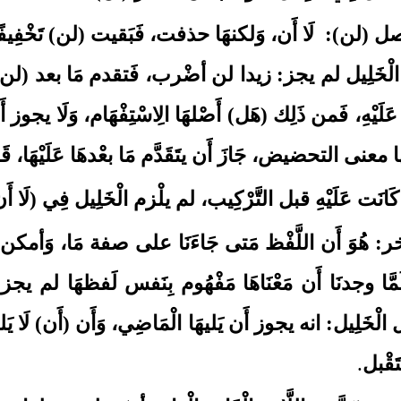
 أصل (لن):
لَا أَن، وَلكنهَا حذفت، فَبَقيت (لن)
تَخْفِيف
ْخَلِيل لم يجز: زيدا لن أضْرب، فَتقدم مَا بعد (لن)
يْهِ، فَمن ذَلِك (هَل)
أَصْلهَا الِاسْتِفْهَام، وَلَا يجو
معنى التحضيض، جَازَ أَن يتَقَدَّم مَا بعْدهَا عَلَيْهَا
َت عَلَيْهِ قبل التَّرْكِيب، لم يلْزم الْخَلِيل فِي (لَا أَ
ه آخر: هُوَ أَن اللَّفْظ مَتى جَاءَنَا على صفة مَا، وَأمك
لَمَّا وجدنَا أَن مَعْنَاهَا مَفْهُوم بِنَفس لَفظهَا ل
َلِيل: انه يجوز أَن يَليهَا الْمَاضِي، وَأَن (أَن)
لَا يَ
َقْبل
.