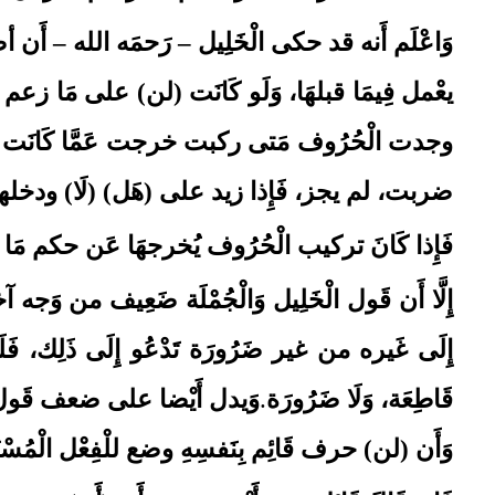
وَاعْلَم أَنه قد حكى الْخَلِيل – رَحمَه الله – أَن
يعْمل فِيمَا قبلهَا، وَلَو كَانَت (لن)
على مَا زعم ال
وجدت الْحُرُوف مَتى ركبت خرجت عَمَّا كَانَت عَلَ
ضربت، لم يجز، فَإِذا زيد على (هَل)
(لَا)
ودخلها 
فَإِذا كَانَ تركيب الْحُرُوف يُخرجهَا عَن حكم مَا كَان
إِلَّا أَن قَول الْخَلِيل وَالْجُمْلَة ضَعِيف من وَج
إِلَى غَيره من غير ضَرُورَة تَدْعُو إِلَى ذَلِك، فَ
قَاطِعَة، وَلَا ضَرُورَة
.
وَيدل أَيْضا على ضعف قَول الْخ
وَأَن (لن)
حرف قَائِم بِنَفسِهِ وضع للْفِعْل الْمُسْت