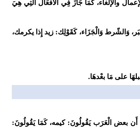
ال والإلغاء، كَمَا جَازَ فِي الْأَفْعَال الَّتِي هِيَ
بَر، وَالشّرط وَالْجَزَاء، كَقَوْلِك: زيد إِذا يكرمك،
بلهَا على مَا بعْدهَا.
أَن بعض الْعَرَب يَقُولُونَ: كيمه، كَمَا يَقُولُونَ: