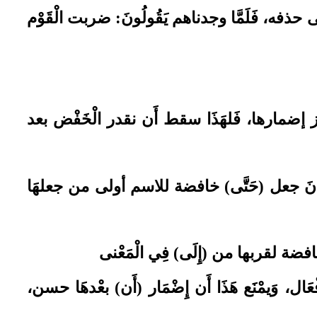
ى حذفه، فَلَمَّا وجدناهم يَقُولُونَ: ضربت الْقَوْم
 يجوز إضمارها، فَلهَذَا سقط أَن نقدر الْخَفْض بعد
َانَ جعل (حَتَّى)
خافضة للاسم أولى من جعلهَا
ضة لقربها من (إِلَى)
فِي الْمَعْنى
عَال، وَيمْنَع هَذَا أَن إِضْمَار (أَن)
بعْدهَا حسن،