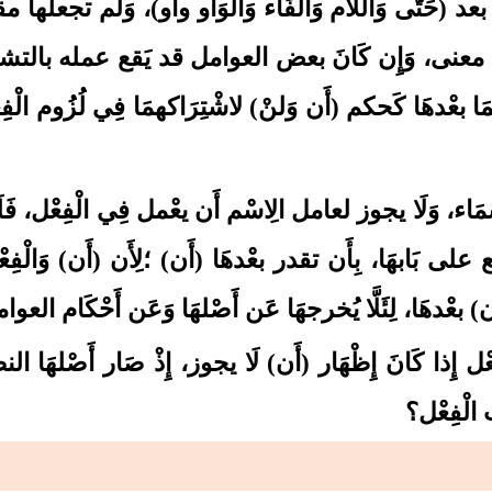
د (حَتَّى وَاللَّام وَالْفَاء وَالْوَاو وأو)، وَلم تجعلها
َا معنى، وَإِن كَانَ بعض العوامل قد يَقع عمله بالتشبيه ب
ا بعْدهَا كَحكم (أَن وَلنْ)
لاشْتِرَاكهمَا فِي لُزُوم الْفِعْ
ء، وَلَا يجوز لعامل الِاسْم أَن يعْمل فِي الْفِعْل، فَلَمَّ
على بَابهَا، بِأَن تقدر بعْدهَا (أَن)
؛لِأَن (أَن)
وَالْفِ
ن)
بعْدهَا، لِئَلَّا يُخرجهَا عَن أَصْلهَا وَعَن أَحْكَام العوا
ل إِذا كَانَ إِظْهَار (أَن)
لَا يجوز، إِذْ صَار أَصْلهَا
ب الْفِعْل؟