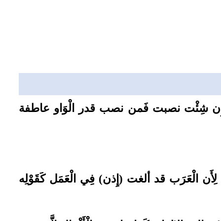
فعت وَإِن شِئْت نصبت فَمن نصب قدر الْوَاو عاطفة
، لِأَن الْعَرَب قد ألغت (إِذن) فِي الْعَمَل كَقَوْلِه