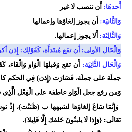
أَحدهَا:
أَن تنصب لَا غير
وَالثَّانيَة:
أَن يجوز إلغاؤها وإعمالها
وَالثَّالِثَة:
أَلا يجوز إعمالها.
وَالْحَال الأولى: أَن تقع مُبتَدأَة، كَقَوْلِك: إِذن أ
وَالْحَال الثَّانِيَة:
أَن تقع وَقبلهَا الْوَاو وَالْفَ
جملَة على جملَة، فَصَارَت (إِذن) فِي الحكم كالم
وَمن رفع جعل الْوَاو عاطفة على الْفِعْل الَّذِي ق
وَإِنَّمَا سَاغَ إلغاؤها لشبهها ب (ظَنَنْت)، إِذْ توسط
تَعَالَى: {وَإِذا لَا يلبثُونَ خَلفك إِلَّا قَلِيلا}.