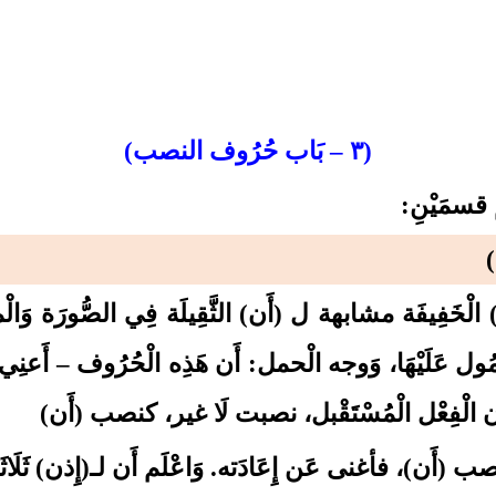
(٣ – بَاب حُرُوف النصب)
 قسمَيْنِ:
)
ن) الْخَفِيفَة مشابهة ل (أَن) الثَّقِيلَة فِي الصُّورَة و
حْمُول عَلَيْهَا، وَوجه الْحمل: أَن هَذِه الْحُرُوف – 
كَون الْفِعْل الْمُسْتَقْبل، نصبت لَا غير، كنصب (أَن)
 (أَن)، فأغنى عَن إِعَادَته. وَاعْلَم أَن لـ(إِذن) ثَلَاثَة