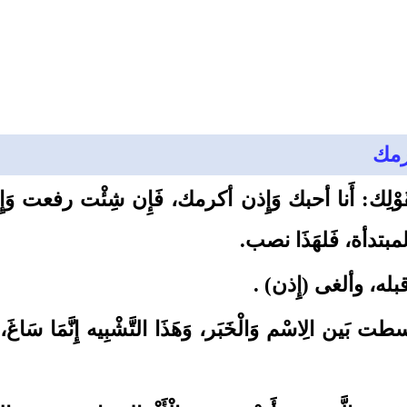
كرمك
اء، كَقَوْلِك: أَنا أحبك وَإِذن أكرمك، فَإِن شِئْت ر
بتدأة، فَلهَذَا نصب.
بله، وألغى (إِذن) .
ت بَين الِاسْم وَالْخَبَر، وَهَذَا التَّشْبِيه إِنَّمَا سَاغَ