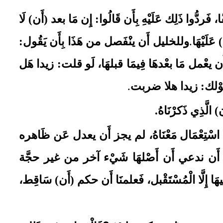
ًا، فَردُّوا ذَلِك عَلَيْهِ بِأَن قَالُوا: إِن مَا بعد (أَن)
لَا
عَلَيْهَا
.
وللخليل أَن ينْفَصل من هَذَا بِأَن يَقُول:
ز أَن يعْمل مَا بعْدهَا فِيمَا قبلهَا، لَو قلت: زيدا هَل
، قَوْلك: زيدا هلا ضربت
.
ن)
الَّذِي ذَكرْنَاهُ
.
ن اسْتِعْمَال مَعْنَاهُ، لم يجز أَن يعدل عَن ظَاهره
م يجز أَن ندعي أَن أَصْلهَا شَيْء آخر من غير حجَّة
ليهَا إِلَّا الْمُسْتَقْبل، فَعلمنَا أَن حكم (أَن)
سَاقِط،