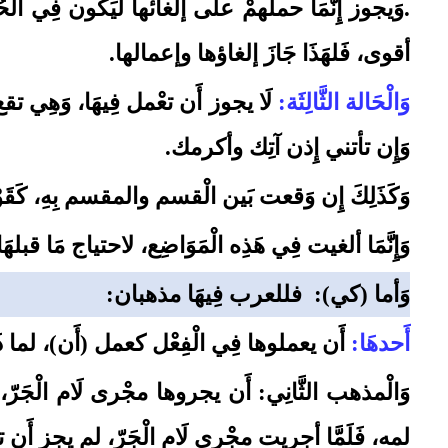
.وَيجوز إِنَّمَا حملهمْ على إلغائها ليَكُون فِي الْحُر
أقوى، فَلهَذَا جَازَ إلغاؤها وإعمالها.
وَالْحَالة الثَّالِثَة:
لَا يجوز أَن تعْمل فِيهَا، وَهِي تقع
وَإِن تأتني إِذن آتِك وأكرمك.
وَكَذَلِكَ إِن وَقعت بَين الْقسم والمقسم بِهِ، كَقَوْ
وَإِنَّمَا ألغيت فِي هَذِه الْمَوَاضِع، لاحتياج مَا قبله
وَأما (كي):
فللعرب فِيهَا مذهبان:
أَحدهَا:
أَن يعملوها فِي الْفِعْل كعمل (أَن)، لما ذَكر
وَالْمذهب الثَّانِي: أَن يجروها مجْرى لَام الْجَرّ،
لمه، فَلَمَّا أجريت مجْرى لَام الْجَرّ، لم يجز أَن ت