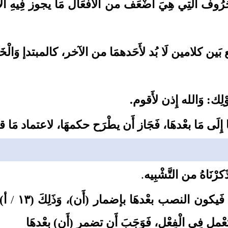
ُوف الَّتِي هِيَ أَضْعَف من الْأَفْعَال مَا يجوز فِيهِ الإعم
 بَين كلامين لَا بُد لأَحَدهمَا من الآخر، كالمبتدإ وَالْخَ
لِك: وَالله إِذن لأَقوم.
َا إِلَى مَا بعْدهَا، فَجَاز أَن يطْرَح حكمهَا، لاعتماد مَا ق
ْنَاهُ من التَّشْبِيه
.
 فَيكون النصب بعْدهَا بإضمار (أَن)، وَذَلِكَ (١٣
/
أ)
عْمل فِي الْفِعْل، فَوَجَبَ أَن تضمر (أَن)
بعْدهَا