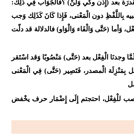
 مقدرَة بعد (إِذن وكي وَلنْ)
؟فَالْجَوَاب فِي ذَلِك:
ِاللَّفْظِ دون الْمَعْنى، فَإِذا كَانَ كَذَلِك وَجب
ل، وَأما (حَتَّى وَالْفَاء وَالْوَاو)
فالدلالة قد دلّت
ا وجدنَا الْفِعْل بعد (حَتَّى)
مَنْصُوبًا وَقد اسْتَقر
عْل بِمَنْزِلَة الْمصدر، فَتَصِير (حَتَّى)
فِي الْمَعْنى
مل
 النصب للْفِعْل، احتجتم إِلَى إِضْمَار حرف يخْفض