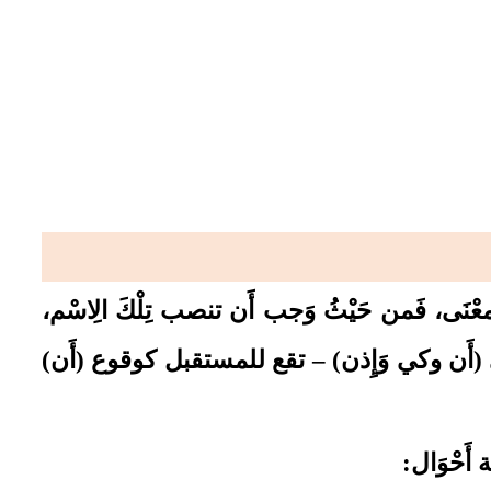
َالْمعْنَى، فَمن حَيْثُ وَجب أَن تنصب تِلْكَ الِاسْم،
أَعنِي (أَن وكي وَإِذن) – تقع للمستقبل كوقوع (أَن)
 أَحْوَال: