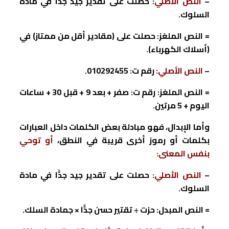
–
النص الأصلي
: حصلت على تقدير جيد جدًّا في مادة
السلوك.
= النص الملغز: حصلت على (مقادير أقل من ممتاز) في
(أسلاك الكهرباء).
–
النص الأصلي
: رقم ت:
010292455
.
= النص الملغز: رقم ت: صفر + بعد 9 + قبل 30 + ساعات
اليوم + 5 مرتين.
وأما الإبدال، فهو مبادلة بعض الكلمات داخل العبارات
بكلمات أو رموز أخرى قريبة في النطق،
أو توحي
بنفس المعنى:
–
النص الأصلي
: حصلت على تقدير جيد جدًّا في مادة
السلوك.
= النص المبدل: حزت ÷ تقتير حسن جدًّا × جمادة السلك.