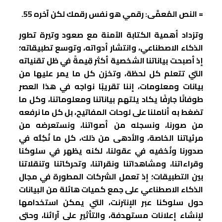
= النص المُعمَّى: رقمي هو نفس رقمك لكن آخره 55.
وتزداد أهمية الكتابة الآمنة مع صعود وتيرة تطور
الذكاء الاصطناعي، وانتشار أدواته، وتوسع تطبيقاته؛
إذ أصبحت بياناتنا الشخصية أكثر قِيمةً في ظل تقنياته
التي تتعلم كل لحظة، وتخزن كل ما يمر عليها من
بيانات ومعلومات، إننا تقريبًا نواجه في هذا العصر
طوفانًا جارفًا يكاد يلتهم بياناتنا ومعلوماتنا، وكل ما
تضغط به أناملنا على لوحات المفاتيح، بل كل ما نرفعه
من صورنا، ونسجله من أصواتنا، ونستعرضه من
مرئياتنا الخاصة، والأدهى من ذلك، كل ما نُكِنُّه في
صدورنا ونُخفيه في عقولنا، لكنه يظهر في سلوكنا
وقراءاتنا، ومشاهداتنا ونقراتنا، وتحركاتنا وتنقلاتنا
بين التطبيقات؛ إذ تعمل الشركات المطورة في مجال
الذكاء الاصطناعي على جمع كميات هائلة من البيانات
حول سلوكنا عبر الإنترنت، التي يمكن استخدامها
لإنشاء إعلانات مستهدفة، والتأثير على آرائنا، وحتى