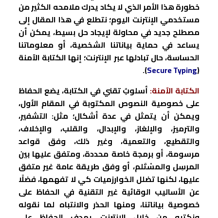
خطورة هذا الأمر الذي لا يكاد يدرك ملامحه الكثير من
مستخدمي الإنترنت اليوم؛ نتطلع في هذا المقال إلى
مصطلح جديد في محاولة لإيجاد حل بسيط، يمكن أن
يساعد في حماية بياناتنا الشخصية، أو معلوماتنا
الحساسة، حال تبادلها عبر الإنترنت؛ إنها الكتابة الآمنة
.
)
Secure Typing
(
الكتابة الآمنة:
أسلوبٌ تقني في الكتابة، يضع الحفاظ
على خصوصية النصوص المكتوبة في المقام الأول،
ويمكن أن يتمثل في عدة أشكال؛ مثل: التشفير،
والترميز، والإلغاز، والإبدال، والقلب، والإخلاف،
والتقطيع، والتعمية، وغير ذلك، وفق قواعد
مرسومة، أو برمجة خاصة محددة، ومتفق عليها بين
المرسِل والمسْتَلم، أو وفق طريقة عامة غير متفق
عليها، لكنها تضلل الخوارزميات كي لا تفهمها، فضلًا
عن الأساليب الوقائية غير التقنية في الحفاظ على
خصوصية بياناتنا، ومنها الحذر والانتباه لما نقوله
ونكتبه من خلال الإنترنت، بهدف الحفاظ على