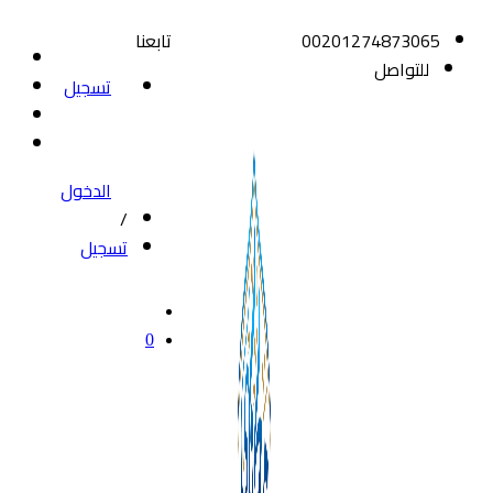
00201274873065
تابعنا
للتواصل
تسجيل
الدخول
/
تسجيل
0