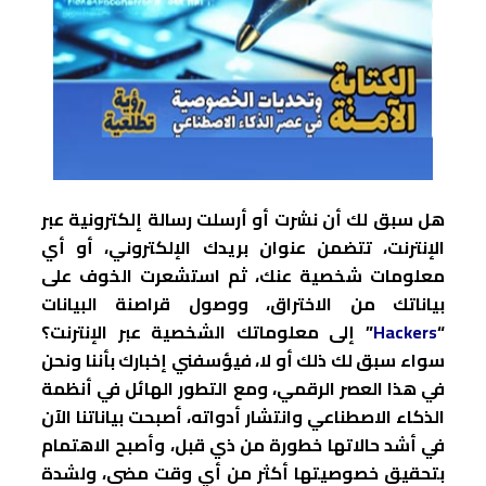
هل سبق لك أن نشرت أو أرسلت رسالة إلكترونية عبر
الإنترنت، تتضمن عنوان بريدك الإلكتروني، أو أي
معلومات شخصية عنك، ثم استشعرت الخوف على
بياناتك من الاختراق، ووصول قراصنة البيانات
“
Hackers
” إلى معلوماتك الشخصية عبر الإنترنت؟
سواء سبق لك ذلك أو لا، فيؤسفني إخبارك بأننا ونحن
في هذا العصر الرقمي، ومع التطور الهائل في أنظمة
الذكاء الاصطناعي وانتشار أدواته، أصبحت بياناتنا الآن
في أشد حالاتها خطورة من ذي قبل، وأصبح الاهتمام
بتحقيق خصوصيتها أكثر من أي وقت مضى، ولشدة