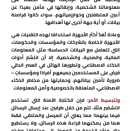
معلوماتنا الشخصية، وإبقائها في مأمن بعيدًا عن
أعين المتطفلين وخوارزمياتهم، سواء كانوا قراصنة
بيانات، أو أية جهة أخرى لها أهدافها.
وعادة تُعَدُّ أكثر الأجهزة استخدامًا لهذه التقنيات هي
الأجهزة الخاصة بالشركات والمؤسسات والحكومات،
التي تتعامل مع البيانات الحساسة؛ مثل: المعلومات
المالية، والصحية، والشخصية، إلا أن انتشار أدوات
الذكاء الاصطناعي وتطورها الهائل في العصر الحالي
فَرَضَ على المستخدمين جميعهم أفرادًا ومؤسساتٍ –
ضرورةَ تأمين بياناتهم، وحمايتها من مخاطر الذكاء
الاصطناعي، المتعلقة بالخصوصية وأمن المعلومات.
ولتبسيط الأمر؛
فإن الكتابة الآمنة التي تستخدم
التشفير مثلًا، تتم من خلال طرفين عند إرسال الرسائل
فيما بينهما؛ مما يعني أن المرسل والمتلقي فقط
هما من يمكنهما قراءة هذه الرسائل، ولا يستطيع
حتى مزوِّد الخدمة من الوصول إلى محتواها، وهذه