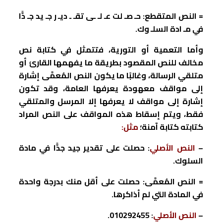
= النص المتقطع: حـ صـ لت عـ لـ ـى تقـ ـ ديـ ر جـ يد جـ دًّا
في مـ ادة السلـ وك.
وأما التعمية أو التورية، فتتمثل في كتابة نص
مخالف للنص المقصود بطريقة ما يفهمها القارئ أو
متلقي الرسالة، وغالبًا ما يكون النص المُعمَّى إشارة
إلى مواقف معهودة يعرفها العامة، وقد تكون
إشارة إلى مواقف لا يعرفها إلا المرسل والمتلقي
فقط، ويتم إسقاط هذه المواقف على النص المراد
كتابته كتابة آمنة؛
مثل:
–
النص الأصلي
: حصلت على تقدير جيد جدًّا في مادة
السلوك.
= النص المُعمَّى: حصلت على أقل منك بدرجة واحدة
في المادة التي لم أذاكرها.
–
النص الأصلي
:
010292455
.