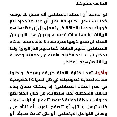
التلاعب بسلوكنا.
لو افترضنا أن الذكاء الاصطناعي آلة تعمل بلا توقف
كما يستشعر الكثير، فلا تظن أن غذاءها مجرد تيار
كهرباء يمدها بالطاقة كي تعمل، بل إن غذاءها هو
البيانات والمعلومات فحسب، وبدون هذا النوع من
الغذاء لن تعدو كونها مجرد جماد لا فائدة منه، الذكاء
الاصطناعي يلتهم البيانات كما تلتهم النار الورق؛ ولذا
يمكن أن تساعد الكتابة الآمنة في حمايتنا وحماية
بياناتنا من هذه المخاطر.
وأخيرًا،
تعد الكتابة الآمنة طريقة بسيطة، ولكنها
فعالة، لحماية خصوصيتك في ظل تحديات الخصوصية
في عصر الذكاء الاصطناعي؛ إذ يمكنك ضمان بقاء
بياناتك الشخصية تحت سيطرتك، من خلال اتخاذ بضع
خطوات بسيطة لحماية خصوصيتك عبر الإنترنت، سواء
كنت ترسل رسائل، أو تتصفح الويب، أو تنشر على
وسائل التواصل الاجتماعي، أو حتى تحادث صديقًا، أو