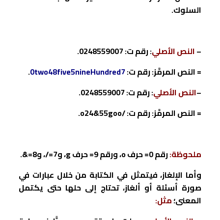
السلوك.
–
النص الأصلي
: رقم ت:
0248559007
.
= النص المرمَّز: رقم ت:
0two48five5nineHundred7
.
–
النص الأصلي
: رقم ت:
0248559007
.
= النص المرمَّز: رقم ت: /
o24&55goo
.
ملحوظة:
رقم
0
= حرف
o
،
ورقم
9
= حرف
g
،
و
7
=/، و
8
=&.
وأما الإلغاز، فيتمثل في الكتابة من خلال عبارات في
صورة أسئلة أو ألغاز، تحتاج إلى حلها حتى يكتمل
المعنى؛
مثل: