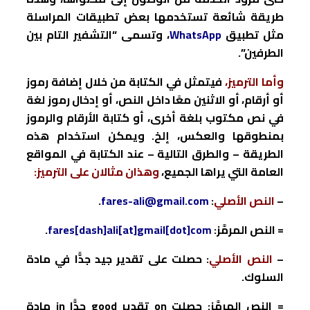
طريقة شائعة تستخدمها بعض تطبيقات المراسلة
مثل تطبيق
WhatsApp
، وتسمى “التشفير التام بين
الطرفين”.
وأما الترميز،
فيتمثل في الكتابة من خلال إضافة رموز
أو أرقام، أو الاثنين معًا داخل النص، أو إدخال رموز لغة
في نص مكتوب بلغة أخرى، أو كتابة الأرقام والرموز
بمنطوقها والعكس، إلخ. ويمكن استخدام هذه
الطريقة
– والطرق التالية –
عند الكتابة في المواقع
العامة التي يراها الجميع،
وهذان مثالان على الترميز:
–
النص الأصلي
:
fares-ali@gmail.com
.
= النص المرمَّز:
fares[dash]ali[at]gmail[dot]com
.
–
النص الأصلي
: حصلت على تقدير جيد جدًّا في مادة
السلوك.
= النص المرمَّز: حصلت
on
تقدير
good
جدًّا
in
مادة