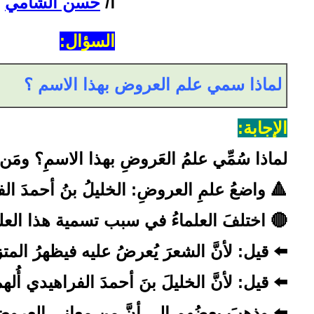
أ/
حسن الشامي
السؤال
:
لماذا سمي علم العروض بهذا الاسم ؟
الإجابة
:
لماذا سُمِّي علمُ العَروضِ بهذا الاسمِ؟ ومَ
🔺 واضعُ علمِ العروضِ: الخليلُ بنُ أحمدَ ال
🔴 اختلفَ العلماءُ في سبب تسمية هذا العلمِ 
⬅️ قيل: لأنَّ الشعرَ يُعرضُ عليه فيظهرُ الم
⬅️ قيل: لأنَّ الخليلَ بنَ أحمدَ الفراهيدي أُل
⬅️ وذهبَ بعضُهم إلى أنَّ من معاني العروض