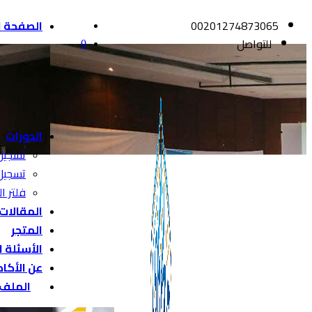
00201274873065
الصفحة ا
للتواصل
0
الدورات
تسجيل
تسجيل
فلتر ال
المقالات
المتجر
الأسئلة 
عن الأكا
الملف