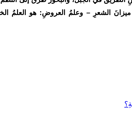
يزانَ الشعرِ – وعلمُ العروضِ: هو العلمُ الخ
ِ؟