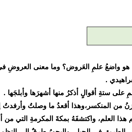
ن هو واضعُ علمِ العَروض؟ وما معنى العروضِ في ا
فراهيدي .
على ستةِ أقوالٍ أذكرُ منها أشهرَها وأبلجَها .
تزنُ من المنكسر،وهذا أقعدُ ما وصلتُ وأرفدتُ إلي
هم هذا العلم، واكتشفَهُ بمكةَ المكرمةِ التي من أ
ِ الطريق في الجبل، والبحورُ طرقٌ إلى النظم 