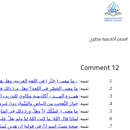
المصدر أكاديمية مكاوي
12 Comment
تنبيه:
– ما معنى ( جَيْرِ ) في اللغةِ العربيةِ، وه
تنبيه:
ما معنى الحَصْرِ في اللغة؟ وهل وردَ ذلك في
تنبيه:
همــزة المـــد – أكاديمية مكاوي للتدريب الل
تنبيه:
جَوازِ التَّعجبِ من البياضِ والسَّوادِ دونَ غ
تنبيه:
ما معنى ( عَسَّلَكَ )؟ وهلْ وردَ ذلك فِي لِسَ
تنبيه:
لماذا قال اللهُ: ما كتبَ اللهُ لنا ولم يقلْ علينا؟ 
تنبيه:
صحة نصبُ اسم إنَّ في قوله( إن هذين لساحرا