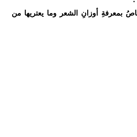
اصُ بمعرفةِ أوزانِ الشعر وما يعتريها من