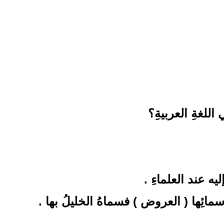
للغةِ العربيةِ؟
ه عند العلماءِ .
سمائِها ( العروض ) فسماهُ الخليلُ بها .
.