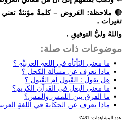
🔴 ملاحظة: العَروض – كلمةٌ مؤنثةٌ تعني م
تغيرات .
واللهُ وليُّ التوفيقِ .
موضوعات ذات صلة:
ما معنى اليَأيَأة في اللغةِ العربيِّةِ ؟
ماذا تعرف عن مسألة الكحل ؟
هل نقول : القَبول أم القُبول ؟
ما معنى البعل في القرآن الكريم؟
ما الفرق بين اللمس والمس؟
ماذا تعرف عن الحكاية في اللغةِ العربية
عدد المشاهدات:
3٬481